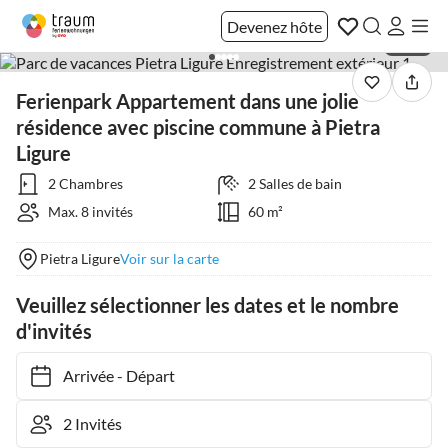
Devenez hôte
1 / 36
Ferienpark Appartement dans une jolie
résidence avec piscine commune à Pietra
Ligure
2 Chambres
2 Salles de bain
Max. 8 invités
60 m²
Pietra Ligure
Voir sur la carte
Veuillez sélectionner les dates et le nombre
d'invités
Arrivée
-
Départ