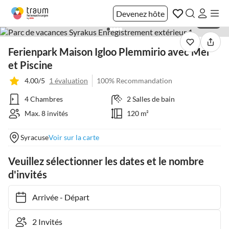
Devenez hôte
1 / 34
Ferienpark Maison Igloo Plemmirio avec Mer
et Piscine
4.00/5
1 évaluation
100% Recommandation
4 Chambres
2 Salles de bain
Max. 8 invités
120 m²
Syracuse
Voir sur la carte
Veuillez sélectionner les dates et le nombre
d'invités
Arrivée
-
Départ