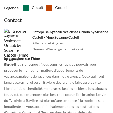
du parapente depuis Unterberghorn ou du rafting et du canyoning.
•
Ski de fond
•
Ski nautique
Légende
:
Gratuit
Occupé
•
Snowboard
•
Sports nautiques
Le lac Walchsee, connu pour sa haute qualité d'eau, vous invite à
•
Tennis
•
Théâtre
une journée de baignade agréable. Ou préférez-vous quelque chose
Contact
•
Vélo de montagne
•
Voile
de plus actif? Alors vous avez la possibilité de faire du ski nautique,
•
Volley-ball
•
Zoo
de la planche à voile ou du stand-up paddle pour entraîner votre
Entreprise Agentur Walchsee Urlaub by Susanne
•
Pêche
condition physique.
Castell - Mme Susanne Castell
Manger et boire, comme on dit au Tyrol, gardent le corps et l'âme
Allemand et Anglais
ensemble. Dans les restaurants, les chalets et les auberges de
Numéro d'hébergement
:
247294
montagne, vous trouverez souvent des plats traditionnels très
Informations sur l'hôte
spéciaux. La cuisine de Kaiserwinkl est savoureuse et variée.
Bonjour et Bienvenue ! Nous sommes ravis de pouvoir vous
proposer le meilleur en matière d'appartements de
Envie de culture? Munich, Salzbourg et Innsbruck sont accessibles
vacances/maisons de vacances dans notre agence. Ceux qui n'ont
en 1 à 1 heure et demie.
jamais été en Tyrol ou en Bavière devraient le faire au plus vite.
Hospitalité, authenticité, montagnes, jardins de bière, lacs, alpages -
tout y est, et c'est encore plus beau que ce que l'on imagine. L'envie
du Tyrol/de la Bavière est plus qu'une tendance à la mode. Je suis
impatiente de vous accueillir également dans les destinations
d'aventure Kaiserwinkl/Tyrol ou dans la région alpine de