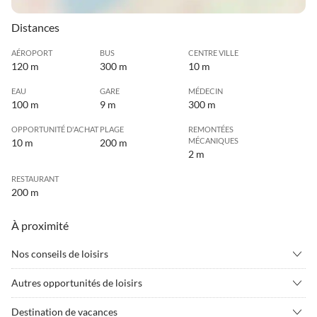
Distances
AÉROPORT
BUS
CENTRE VILLE
120 m
300 m
10 m
EAU
GARE
MÉDECIN
100 m
9 m
300 m
OPPORTUNITÉ D'ACHAT
PLAGE
REMONTÉES
MÉCANIQUES
10 m
200 m
2 m
RESTAURANT
200 m
À proximité
Nos conseils de loisirs
•
Aptitude
•
Aviron
Autres opportunités de loisirs
•
Bien-être
•
Camping
Bienvenue à Kaiserwinkl - au cœur de l'Autriche!
•
Caractéristiques touristiques
•
Cinéma
Destination de vacances