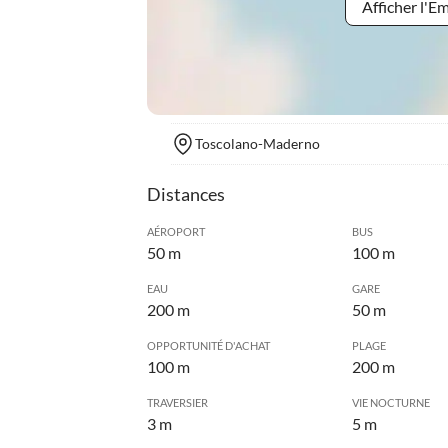
Afficher l'
Toscolano-Maderno
Distances
AÉROPORT
BUS
50 m
100 m
EAU
GARE
200 m
50 m
OPPORTUNITÉ D'ACHAT
PLAGE
100 m
200 m
TRAVERSIER
VIE NOCTURNE
3 m
5 m