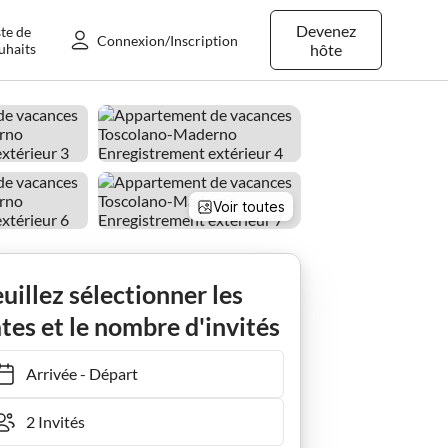
Devenez
ste de
Connexion/Inscription
uhaits
hôte
Voir toutes
Ferienwohnung Casa Marsilva - Appartement de vacances près du lac
uillez sélectionner les
tes et le nombre d'invités
Arrivée
-
Départ