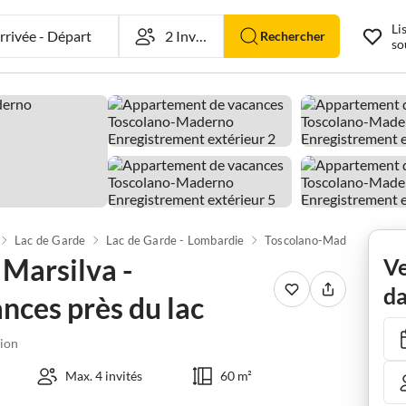
Li
rivée
-
Départ
Rechercher
so
Lac de Garde
Lac de Garde - Lombardie
Toscolano-Maderno
Marsilva -
Ve
da
ces près du lac
ion
Max. 4 invités
60 m²