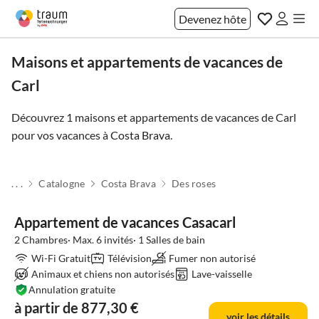
Devenez hôte
Maisons et appartements de vacances de
Carl
Découvrez 1 maisons et appartements de vacances de Carl
pour vos vacances à
Costa Brava
.
. . .
Catalogne
Costa Brava
Des roses
Meilleure
Annonce
Appartement de vacances Casacarl
2 Chambres· Max. 6 invités· 1 Salles de bain
Wi-Fi Gratuit
Télévision
Fumer non autorisé
Animaux et chiens non autorisés
Lave-vaisselle
Annulation gratuite
à partir de 877,30 €
voir les détails