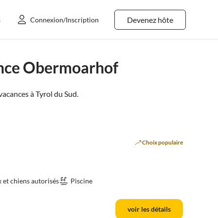
Devenez hôte
s
Connexion/Inscription
ence Obermoarhof
vacances à
Tyrol du Sud
.
Choix populaire
et chiens autorisés
Piscine
voir les détails