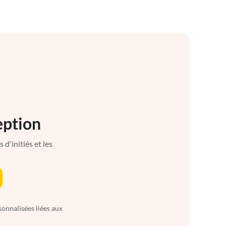
eption
d'initiés et les
sonnalisées liées aux