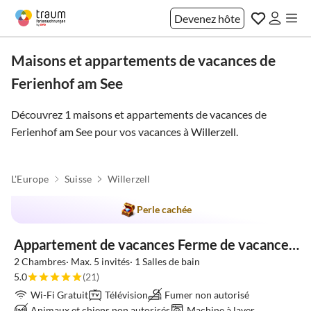
Devenez hôte
Maisons et appartements de vacances de
Ferienhof am See
Découvrez 1 maisons et appartements de vacances de
Ferienhof am See pour vos vacances à
Willerzell
.
L'Europe
Suisse
Willerzell
Meilleure
Annonce
Perle cachée
Appartement de vacances Ferme de vacances au bord du lac
2 Chambres· Max. 5 invités· 1 Salles de bain
5.0
(21)
Wi-Fi Gratuit
Télévision
Fumer non autorisé
Animaux et chiens non autorisés
Machine à laver