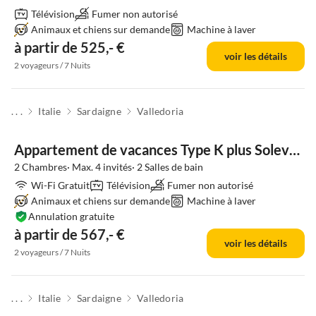
Télévision
Fumer non autorisé
Animaux et chiens sur demande
Machine à laver
à partir de 525,- €
voir les détails
2 voyageurs / 7 Nuits
. . .
Italie
Sardaigne
Valledoria
Appartement de vacances Type K plus Solevacances
2 Chambres· Max. 4 invités· 2 Salles de bain
Wi-Fi Gratuit
Télévision
Fumer non autorisé
Animaux et chiens sur demande
Machine à laver
Annulation gratuite
à partir de 567,- €
voir les détails
2 voyageurs / 7 Nuits
. . .
Italie
Sardaigne
Valledoria