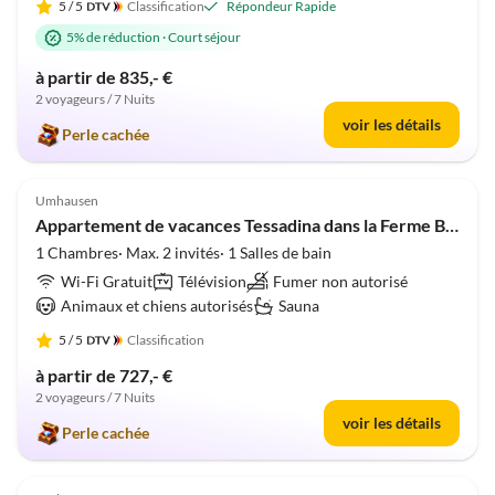
5
/ 5
Classification
Répondeur Rapide
5% de réduction
·
Court séjour
à partir de 835,- €
2 voyageurs / 7 Nuits
voir les détails
Perle cachée
5.0
(5)
Umhausen
Appartement de vacances Tessadina dans la Ferme Bio & Équestre de Veitenhof
1 Chambres· Max. 2 invités· 1 Salles de bain
Wi-Fi Gratuit
Télévision
Fumer non autorisé
Animaux et chiens autorisés
Sauna
5
/ 5
Classification
à partir de 727,- €
2 voyageurs / 7 Nuits
voir les détails
Perle cachée
5.0
(5)