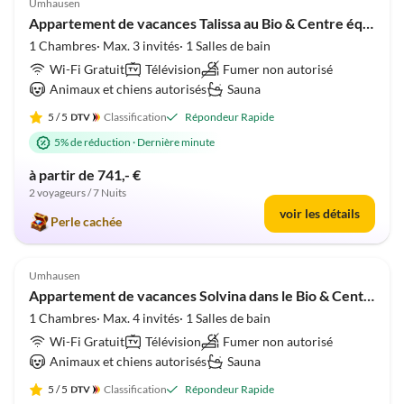
Umhausen
Appartement de vacances Talissa au Bio & Centre équestre de Veitenhof
1 Chambres· Max. 3 invités· 1 Salles de bain
Wi-Fi Gratuit
Télévision
Fumer non autorisé
Animaux et chiens autorisés
Sauna
5
/ 5
Classification
Répondeur Rapide
5% de réduction
·
Dernière minute
à partir de 741,- €
2 voyageurs / 7 Nuits
voir les détails
Perle cachée
Umhausen
Appartement de vacances Solvina dans le Bio & Centre Équestre de Veitenhof
1 Chambres· Max. 4 invités· 1 Salles de bain
Wi-Fi Gratuit
Télévision
Fumer non autorisé
Animaux et chiens autorisés
Sauna
5
/ 5
Classification
Répondeur Rapide