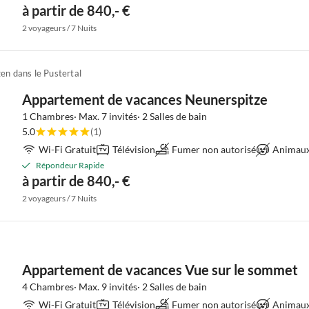
à partir de 840,- €
2 voyageurs / 7 Nuits
en dans le Pustertal
Appartement de vacances Neunerspitze
1 Chambres· Max. 7 invités· 2 Salles de bain
5.0
(1)
Wi-Fi Gratuit
Télévision
Fumer non autorisé
Animaux 
Répondeur Rapide
à partir de 840,- €
2 voyageurs / 7 Nuits
Appartement de vacances Vue sur le sommet
4 Chambres· Max. 9 invités· 2 Salles de bain
Wi-Fi Gratuit
Télévision
Fumer non autorisé
Animaux 