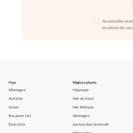
Je souhaite recev
locations de vaca
Pays
Régions phares
Allemagne
Majorque
Autriche
Mer du Nord
Suisse
Mer Baltique
Royaume-Uni
Allemagne
États-Unis
partout dans le monde
Métropoles