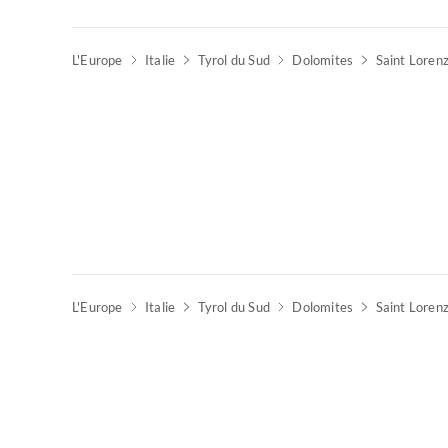
Visite
L'Europe
virtuelle
Italie
Tyrol du Sud
Dolomites
Saint Lorenz
Meilleure
Annonce
Visite
L'Europe
virtuelle
Italie
Tyrol du Sud
Dolomites
Saint Lorenz
Meilleure
Annonce