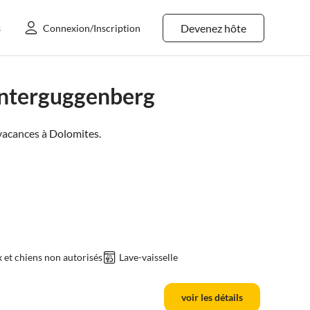
Devenez hôte
s
Connexion/Inscription
Unterguggenberg
vacances à
Dolomites
.
et chiens non autorisés
Lave-vaisselle
voir les détails