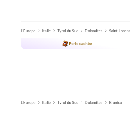
Visite
L'Europe
virtuelle
Italie
Tyrol du Sud
Dolomites
Saint Lorenz
Meilleure
Annonce
Perle cachée
Super hôte
Visite
L'Europe
virtuelle
Italie
Tyrol du Sud
Dolomites
Brunico
Meilleure
Annonce