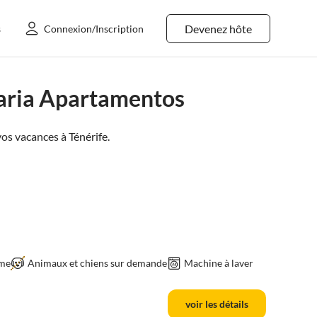
Devenez hôte
s
Connexion/Inscription
aria Apartamentos
os vacances à
Ténérife
.
sme
Animaux et chiens sur demande
Machine à laver
voir les détails