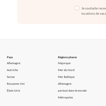
Je souhaite recev
locations de vaca
Pays
Régions phares
Allemagne
Majorque
Autriche
Mer du Nord
Suisse
Mer Baltique
Royaume-Uni
Allemagne
États-Unis
partout dans le monde
Métropoles