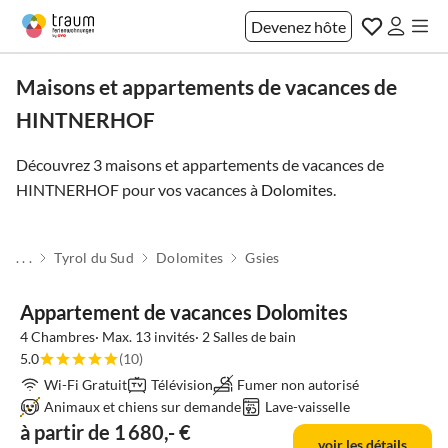
Devenez hôte
Maisons et appartements de vacances de
HINTNERHOF
Découvrez 3 maisons et appartements de vacances de
HINTNERHOF pour vos vacances à
Dolomites
.
. . .
Tyrol du Sud
Dolomites
Gsies
Appartement de vacances Dolomites
4 Chambres· Max. 13 invités· 2 Salles de bain
5.0
(10)
Wi-Fi Gratuit
Télévision
Fumer non autorisé
Animaux et chiens sur demande
Lave-vaisselle
à partir de 1 680,- €
voir les détails