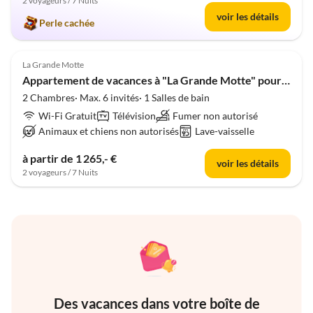
2 voyageurs / 7 Nuits
voir les détails
Perle cachée
La Grande Motte
Appartement de vacances à "La Grande Motte" pour 6 personnes
2 Chambres· Max. 6 invités· 1 Salles de bain
Wi-Fi Gratuit
Télévision
Fumer non autorisé
Animaux et chiens non autorisés
Lave-vaisselle
à partir de 1 265,- €
voir les détails
2 voyageurs / 7 Nuits
Des vacances dans votre boîte de