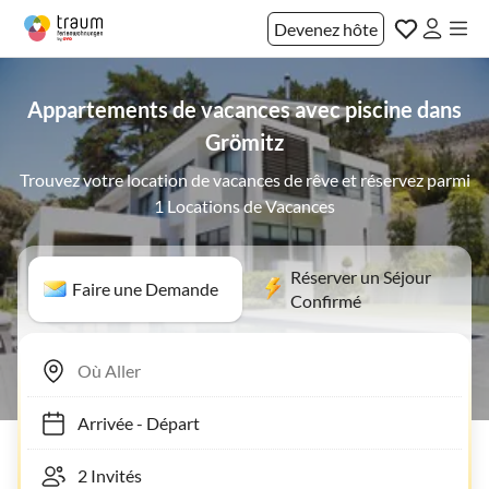
Devenez hôte
Appartements de vacances avec piscine dans
Grömitz
Trouvez votre location de vacances de rêve et réservez parmi
1 Locations de Vacances
Réserver un Séjour
Faire une Demande
Confirmé
Arrivée
-
Départ