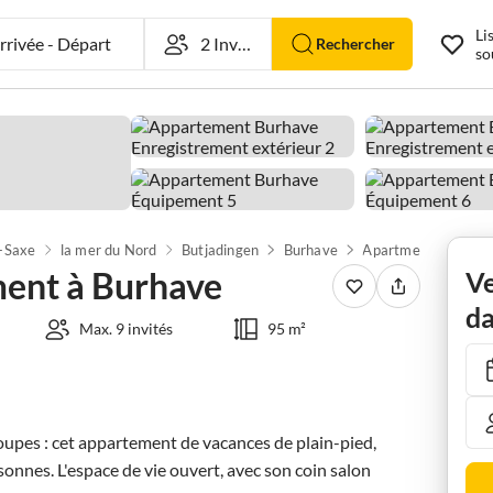
Li
rivée
-
Départ
Rechercher
so
-Saxe
la mer du Nord
Butjadingen
Burhave
ent à Burhave
Ve
da
Max. 9 invités
95 m²
oupes : cet appartement de vacances de plain-pied, 
sonnes. L'espace de vie ouvert, avec son coin salon 