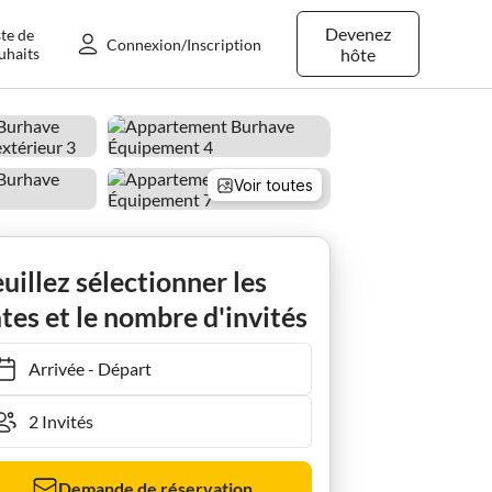
Devenez
ste de
Connexion/Inscription
uhaits
hôte
Voir toutes
Apartment Appartement à Burhave
uillez sélectionner les
tes et le nombre d'invités
Arrivée
-
Départ
Demande de réservation