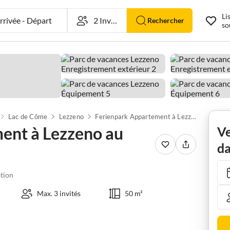
Li
rivée
-
Départ
Rechercher
so
Lac de Côme
Lezzeno
Ferienpark Appartement à Lezzeno au bord du lac de Côme
ent à Lezzeno au
Ve
da
tion
Max. 3 invités
50 m²