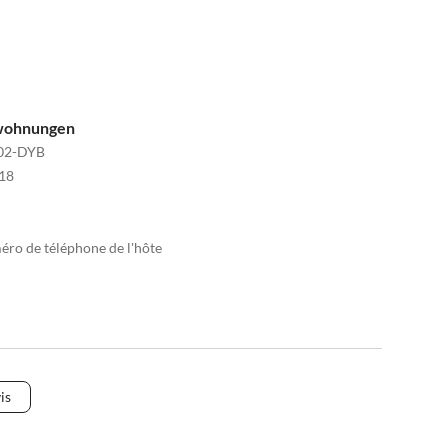
nwohnungen
02-DYB
18
méro de téléphone de l'hôte
is