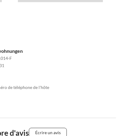
nwohnungen
014-F
31
méro de téléphone de l'hôte
re d'avis
Écrire un avis