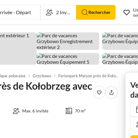
Li
rivée
-
Départ
Rechercher
so
ique polonaise
Grzybowo
Ferienpark Maison près de Kołobrzeg avec étang privé
ès de Kołobrzeg avec
Ve
da
Max. 6 invités
70 m²