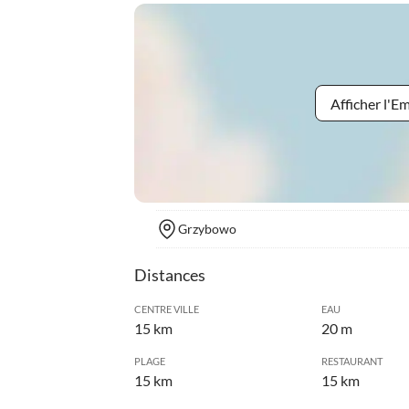
Afficher l'
Grzybowo
Distances
CENTRE VILLE
EAU
15 km
20 m
PLAGE
RESTAURANT
15 km
15 km