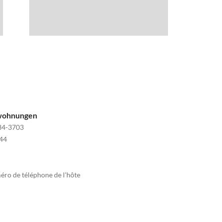
nwohnungen
34-3703
44
méro de téléphone de l'hôte