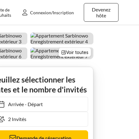
Devenez
ste de
Connexion/Inscription
uhaits
hôte
Voir toutes
uillez sélectionner les
tes et le nombre d'invités
Arrivée
-
Départ
Demande de réservation