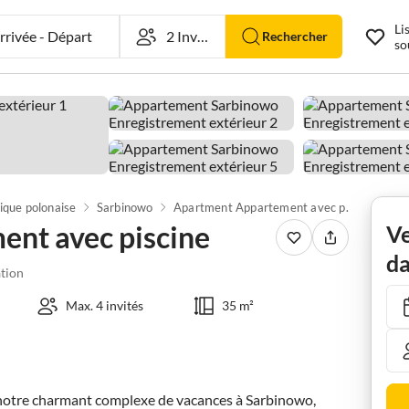
Li
rivée
-
Départ
Rechercher
so
ique polonaise
Sarbinowo
Apartment Appartement avec piscine
nt avec piscine
Ve
da
tion
Max. 4 invités
35 m²
 notre charmant complexe de vacances à Sarbinowo, 