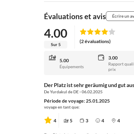
Évaluations et avis
Écrire un av
4.00
(2 évaluations)
Sur 5
3.00
5.00
Rapport quali
Équipements
prix
Der Platz ist sehr geräumig und gut aus
De Yurdakul de DE · 06.02.2025
Période de voyage: 25.01.2025
voyage en tant que:
4
5
3
4
4