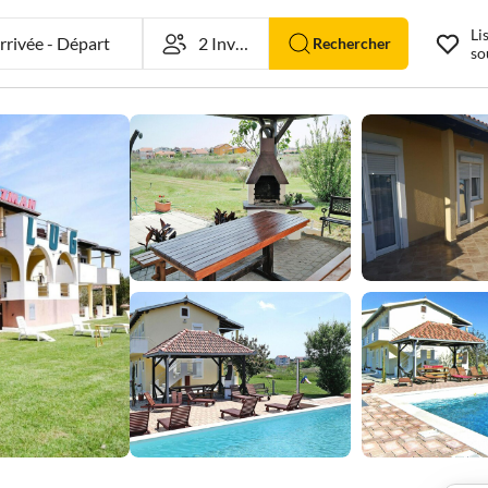
Li
rivée
-
Départ
Rechercher
so