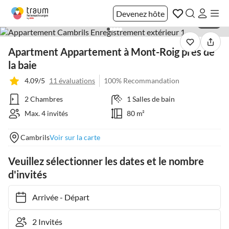
Devenez hôte
1 / 41
Apartment Appartement à Mont-Roig près de
la baie
4.09/5
11 évaluations
100% Recommandation
2 Chambres
1 Salles de bain
Max. 4 invités
80 m²
Cambrils
Voir sur la carte
Veuillez sélectionner les dates et le nombre
d'invités
Arrivée
-
Départ