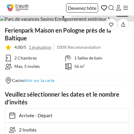
Devenez hôte
1 / 25
Ferienpark Maison en Pologne près de la
Baltique
4.00/5
1 évaluation
100% Recommandation
2 Chambres
1 Salles de bain
Max. 5 invités
56 m²
Casino
Voir sur la carte
Veuillez sélectionner les dates et le nombre
d'invités
Arrivée
-
Départ