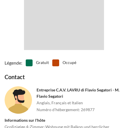
•
Observer les dauphins
•
Pêche
Légende
:
Gratuit
Occupé
Contact
Entreprise C.A.V. LAVRU di Flavio Segatori - M.
Flavio Segatori
Anglais, Français et Italien
Numéro d'hébergement
:
269877
Informations sur l'hôte
Großzügige 4-Zimmer-Wohnung mit Balkon und herrlicher