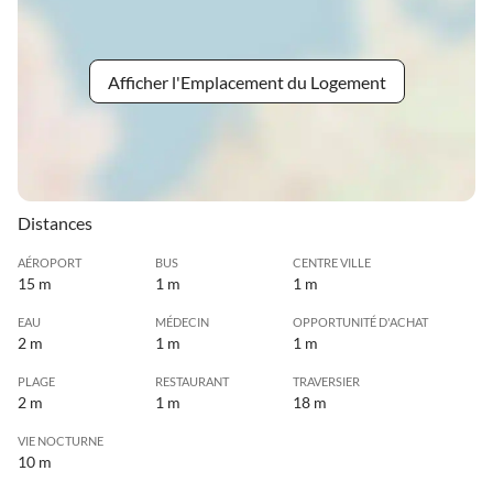
Afficher l'Emplacement du Logement
Distances
AÉROPORT
BUS
CENTRE VILLE
15 m
1 m
1 m
EAU
MÉDECIN
OPPORTUNITÉ D'ACHAT
2 m
1 m
1 m
PLAGE
RESTAURANT
TRAVERSIER
2 m
1 m
18 m
VIE NOCTURNE
10 m