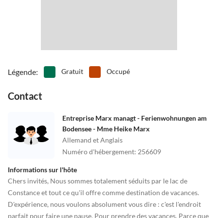
•
Piste de bowling/bowling
•
Planche à voile
•
Plongée en apnée
•
Plonger
•
Promenades en calèche
•
Randonnée
•
Randonnée en montagne
•
Scating de glace
•
Ski nautique
•
Sports nautiques
•
Squash
•
Surfant
•
Tennis
•
Tennis de table
Légende
:
Gratuit
Occupé
•
Théâtre
•
Thermes
Contact
•
Vélo de montagne
•
Vie nocturne
•
Voile
•
Zoo
Entreprise Marx managt - Ferienwohnungen am
Bodensee - Mme Heike Marx
Allemand et Anglais
Numéro d'hébergement
:
256609
Informations sur l'hôte
Chers invités, Nous sommes totalement séduits par le lac de
Constance et tout ce qu'il offre comme destination de vacances.
D'expérience, nous voulons absolument vous dire : c'est l'endroit
parfait pour faire une pause. Pour prendre des vacances. Parce que