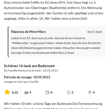
Eine schöne helle FeWo im EG eines EFH. Das Haus liegt ca. 5
Autominuten von Überlingen (Stadtmitte) entfernt. Die Wohnung
ist hochwertig ausgestattet- der Garten ist sehr gepflegt und schön
angelegt. Alles in allem 1A. Wir hatten eine schöne Zeit!
Réponse de Mme Marx
18.07.2024
Lieber Erich EF, das freut uns sehr, dass Sie Ihren Urlaub im
"Wellenreiter" so genossen haben. Vielen Dank, dass Sie sich die Zeit für
diese tolle Bewertung genommen haben. Besuchen Sie uns gern wieder.
Sonnige Grüße vom Bodensee Heike Marx & Team
Schöner Urlaub am Bodensee
De Famille Hentschel de Köln · 28.09.2023
Période de voyage: 10.09.2023
voyage en tant que: Famille
4.25
4
4
5
4
Wir hatten 10 sehr schöne Tage am Bodensee.Die Ferienwohnung
Wellenreiter ist gut ausgestattet,hat einen schönen Garten zum