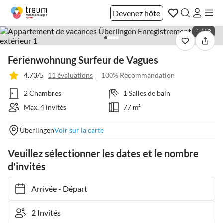
Devenez hôte
1 / 18
Ferienwohnung Surfeur de Vagues
4.73/5
11 évaluations
100% Recommandation
2 Chambres
1 Salles de bain
Max. 4 invités
77 m²
Überlingen
Voir sur la carte
Veuillez sélectionner les dates et le nombre
d'invités
Arrivée
-
Départ