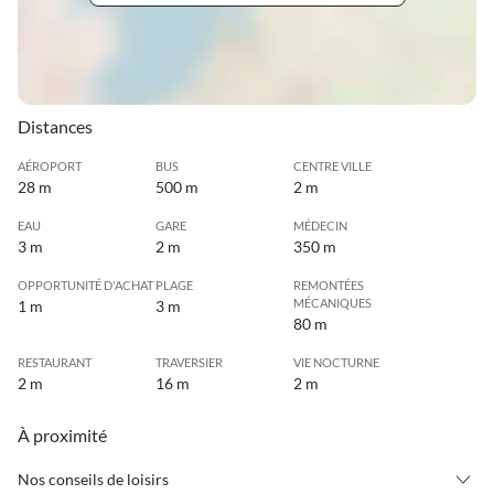
Distances
AÉROPORT
BUS
CENTRE VILLE
28 m
500 m
2 m
EAU
GARE
MÉDECIN
3 m
2 m
350 m
OPPORTUNITÉ D'ACHAT
PLAGE
REMONTÉES
MÉCANIQUES
1 m
3 m
80 m
RESTAURANT
TRAVERSIER
VIE NOCTURNE
2 m
16 m
2 m
À proximité
Nos conseils de loisirs