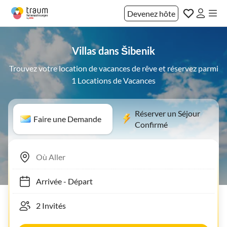
Devenez hôte
Villas dans Šibenik
Trouvez votre location de vacances de rêve et réservez parmi
1 Locations de Vacances
Réserver un Séjour
Faire une Demande
Confirmé
Arrivée
-
Départ