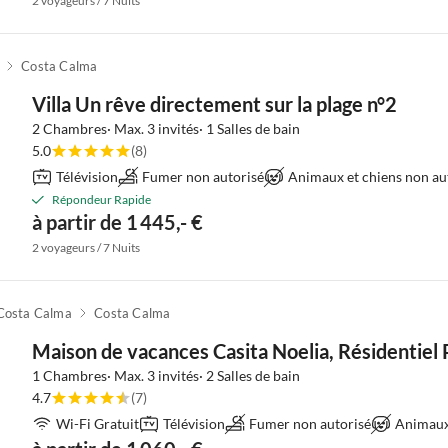
2 voyageurs / 7 Nuits
Costa Calma
Villa Un rêve directement sur la plage n°2
2 Chambres· Max. 3 invités· 1 Salles de bain
5.0
(8)
Télévision
Fumer non autorisé
Animaux et chiens non au
Répondeur Rapide
à partir de 1 445,- €
2 voyageurs / 7 Nuits
Costa Calma
Costa Calma
Maison de vacances Casita Noelia, Résidentiel
1 Chambres· Max. 3 invités· 2 Salles de bain
4.7
(7)
Wi-Fi Gratuit
Télévision
Fumer non autorisé
Animaux 