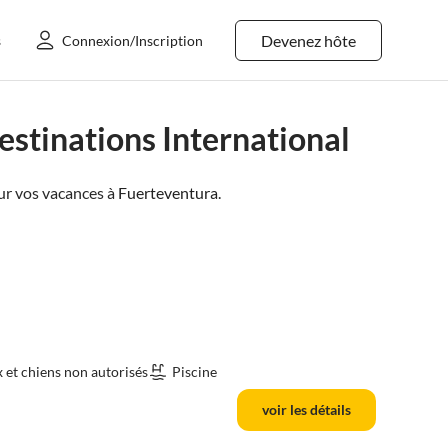
Devenez hôte
s
Connexion/Inscription
stinations International
r vos vacances à
Fuerteventura
.
et chiens non autorisés
Piscine
voir les détails