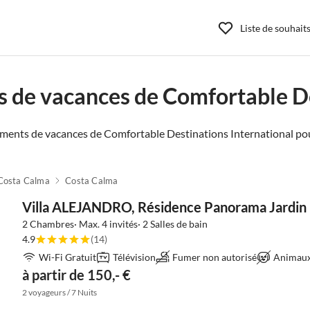
Liste de souhait
 de vacances de Comfortable De
ments de vacances de Comfortable Destinations International pou
Costa Calma
Costa Calma
Villa ALEJANDRO, Résidence Panorama Jardin
2 Chambres· Max. 4 invités· 2 Salles de bain
4.9
(14)
Wi-Fi Gratuit
Télévision
Fumer non autorisé
Animaux 
à partir de 150,- €
2 voyageurs / 7 Nuits