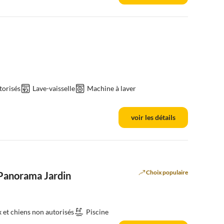
torisés
Lave-vaisselle
Machine à laver
voir les détails
Choix populaire
 Panorama Jardin
et chiens non autorisés
Piscine