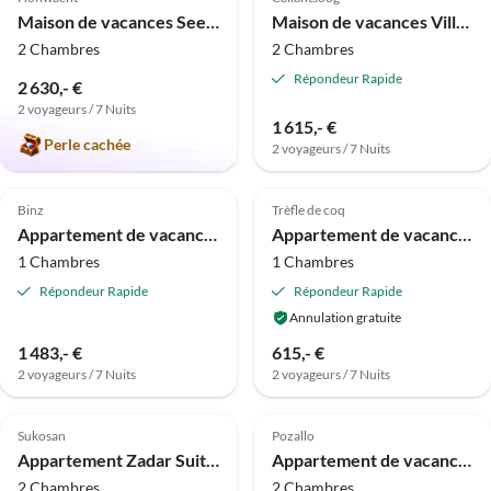
Maison de vacances Seehöft
Maison de vacances Villa Duinzicht avec Sauna
2 Chambres
2 Chambres
Répondeur Rapide
2 630,- €
2 voyageurs / 7 Nuits
Visite
1 615,- €
virtuelle
Perle cachée
2 voyageurs / 7 Nuits
Meilleure
Meilleure
5.0
(3)
Annonce
4.3
(1)
Annonce
Binz
Trèfle de coq
Appartement de vacances Hippocampe - Villa Freia
Appartement de vacances Hahnenkleer Tied 2
1 Chambres
1 Chambres
Répondeur Rapide
Répondeur Rapide
Annulation gratuite
1 483,- €
615,- €
2 voyageurs / 7 Nuits
2 voyageurs / 7 Nuits
Meilleure
Meilleure
4.0
(1)
Annonce
Annonce
Sukosan
Pozallo
Appartement Zadar Suite P4
Appartement de vacances Villa les Mimosas - Stella Marina
2 Chambres
2 Chambres