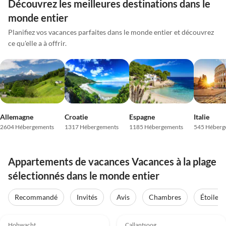
Découvrez les meilleures destinations dans le
monde entier
Planifiez vos vacances parfaites dans le monde entier et découvrez
ce qu'elle a à offrir.
Allemagne
Croatie
Espagne
Italie
2604 Hébergements
1317 Hébergements
1185 Hébergements
545 Héberg
Appartements de vacances Vacances à la plage
sélectionnés dans le monde entier
Recommandé
Invités
Avis
Chambres
Étoiles
Meilleure
Meilleure
5.0
(19)
Annonce
5.0
(13)
Annonce
Hohwacht
Callantsoog