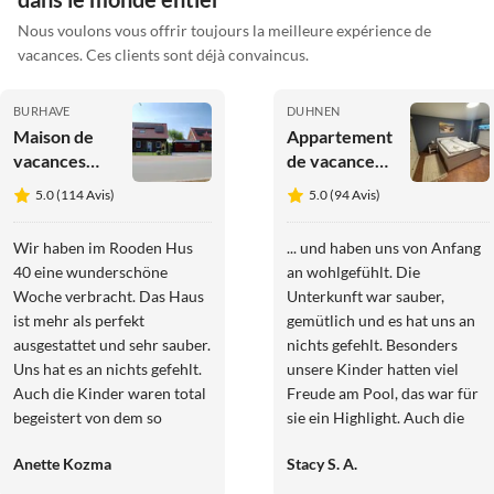
Nous voulons vous offrir toujours la meilleure expérience de
vacances. Ces clients sont déjà convaincus.
BURHAVE
DUHNEN
Maison de
Appartement
vacances
de vacances
Dat Roode
Appartement
5.0 (114 Avis)
5.0 (94 Avis)
Hus 40
de vacances
bien-être
Wir haben im Rooden Hus
... und haben uns von Anfang
"Perle de la
40 eine wunderschöne
an wohlgefühlt. Die
Plage"
Woche verbracht. Das Haus
Unterkunft war sauber,
ist mehr als perfekt
gemütlich und es hat uns an
ausgestattet und sehr sauber.
nichts gefehlt. Besonders
Uns hat es an nichts gefehlt.
unsere Kinder hatten viel
Auch die Kinder waren total
Freude am Pool, das war für
begeistert von dem so
sie ein Highlight. Auch die
liebevoll eingerichteten
Lage hat für uns super
Anette Kozma
Stacy S. A.
Kinderzimmer. Sowohl der
gepasst. Die Kommunikation
Vermieter als auch die
war immer freundlich und