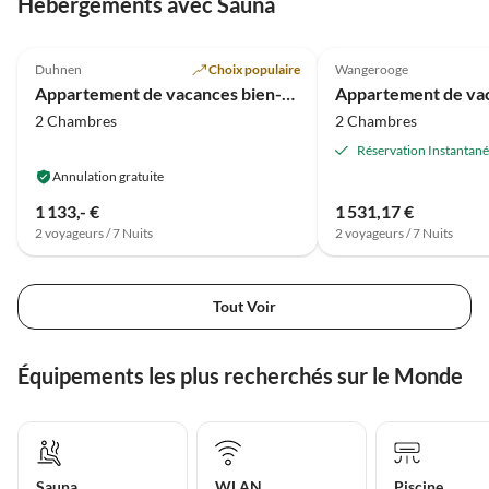
Hébergements avec Sauna
5.0
(94)
4.3
(10)
Duhnen
Choix populaire
Wangerooge
Super hôte
Appartement de vacances bien-être "Perle de la Plage"
2 Chambres
2 Chambres
Réservation Instantan
Annulation gratuite
1 133,- €
1 531,17 €
2 voyageurs / 7 Nuits
2 voyageurs / 7 Nuits
Tout Voir
Équipements les plus recherchés sur le Monde
Sauna
WLAN
Piscine