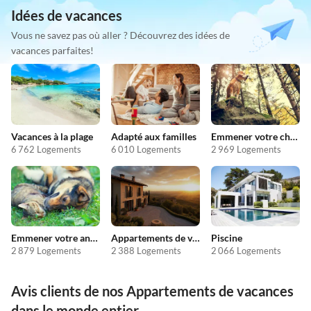
Idées de vacances
Vous ne savez pas où aller ? Découvrez des idées de
vacances parfaites!
Vacances à la plage
Adapté aux familles
Emmener votre chien en vacances
6 762 Logements
6 010 Logements
2 969 Logements
Emmener votre animal en vacances
Appartements de vacances pas chers
Piscine
2 879 Logements
2 388 Logements
2 066 Logements
Avis clients de nos Appartements de vacances
dans le monde entier