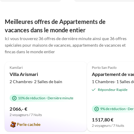
Hausverwalterin sind sehr
unkompliziert. Wir würden
nett und stehen bei evtl.
jederzeit wiederkommen und
Fragen bzw. Anliegen
können die Unterkunft auf
Meilleures offres de Appartements de
jederzeit zur Verfügung.
jeden Fall weiterempfehlen.
vacances dans le monde entier
Positiv zu erwähnen ist noch
die Nähe zum Deich und den
Ici vous trouverez 36 offres de dernière minute ainsi que 36 offres
von den Kindern sehr lieb
spéciales pour maisons de vacances, appartements de vacances et
gewonnenen Schafen. Alles
fincas dans le monde entier
5.0
(37)
5.0
(30)
in allem eine perfekte
Ferienunterkunft.
Kamilari
Porto San Paolo
Villa Arismari
2 Chambres· 2 Salles de bain
1 Chambres· 1 Salles d
Répondeur Rapide
10% de réduction
·
Dernière minute
2 066,- €
9% de réduction
·
Der
2 voyageurs / 7 Nuits
1 517,80 €
Perle cachée
2 voyageurs / 7 Nuits