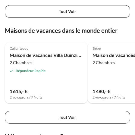
Tout Voir
Maisons de vacances dans le monde entier
Meilleure
5.0
(13)
Annonce
4.7
(7)
Callantsoog
Bébé
Vacances à la plage
Maison de vacances Villa Duinzicht avec Sauna
2 Chambres
2 Chambres
Répondeur Rapide
1 615,- €
1 480,- €
2 voyageurs / 7 Nuits
2 voyageurs / 7 Nuits
Tout Voir